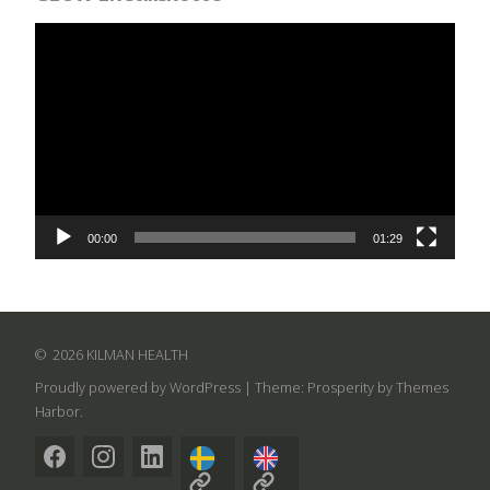
Videospelare
00:00
01:29
2026 KILMAN HEALTH
Proudly powered by WordPress
|
Theme: Prosperity by
Themes
Harbor
.
Facebook
Instagram
LinkedIn
SV
EN