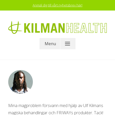
Skip
Anmäl dig till vårt nyhetsbrev här!
to
content
KILMAN HEALTH
Menu
Mina magproblem försvann med hjälp av Ulf Kilmans
magiska behandlingar och FRIWAYs produkter. Tack!