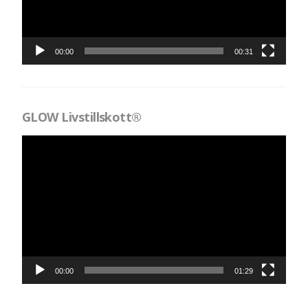
00:00
00:31
GLOW Livstillskott®
Videospelare
00:00
01:29