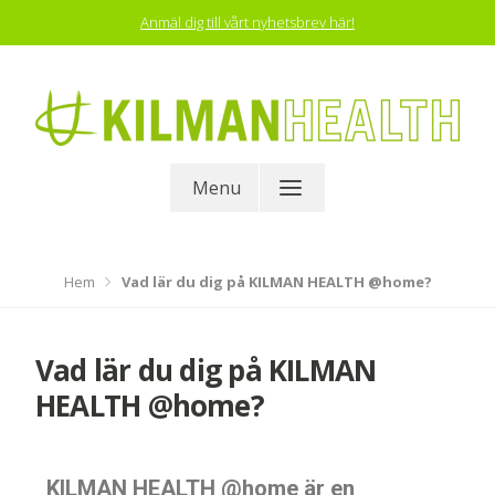
Anmäl dig till vårt nyhetsbrev här!
KILMAN HEALTH
Menu
Hem
Vad lär du dig på KILMAN HEALTH @home?
Vad lär du dig på KILMAN
HEALTH @home?
KILMAN HEALTH @home är en