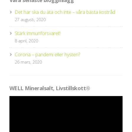
Det här ska du äta och inte – våra bästa kostråd
27 augusti, 2020
Stärk immunförsvaret!
8 april, 2020
Corona – pandemi eller hysteri?
26 mars, 2020
WELL Mineralsalt, Livstillskott®
Videospelare