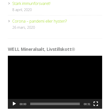
Stärk immunförsvaret!
8 april, 2020
Corona – pandemi eller hysteri?
26 mars, 2020
WELL Mineralsalt, Livstillskott®
Videospelare
00:00
00:31