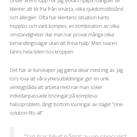
Under årens lopp har jag lyckats hjälpa mängder av
klienter att bli fria från smärta, olika sjukdomstillstånd
och allergier. Ofta har klientens situation känts
hopplös och varit komplex, en kombination av olika
omständigheter där man har provat många olika
behandlingsvägar utan att finna hjälp. Men svaren
fanns hela tiden hos kroppen.
Det här är kunskaper jag gärna delar med mig av. Jag
törs lova att våra yrkesutbildningar ger en unik
verktygslåda att arbeta med när man söker
individanpassade lösningar på komplexa
hälsoproblem, långt bortom lösningar av slaget ”one-
solution-fits-all”.
”Jag har blivit något av en specialist