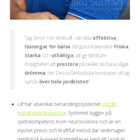
”Jag finner min drivkraft i att hitta
effektiva
lösningar för hälsa
. Att göra människor
friska
,
starka
och
uthålliga
, att ge idrottare
möjligheten att
prestera
på nivåer de bara vågat
drömma
om. Dessa fantastiska kunskaper vill jag
sprida
över hela jordklotet
!”
Ulf har utvecklat behandlingssystemet
HKT®,
holografisk kinesiologi
. Systemet bygger på
spetskompetens inom neuroscience och är en
mycket precis och kraftfull metod där vedertagen
medicinsk kunskap kompletteras med ett urval av