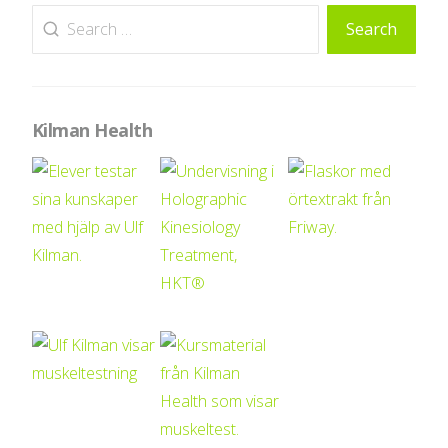
Search
Search
for:
Kilman Health