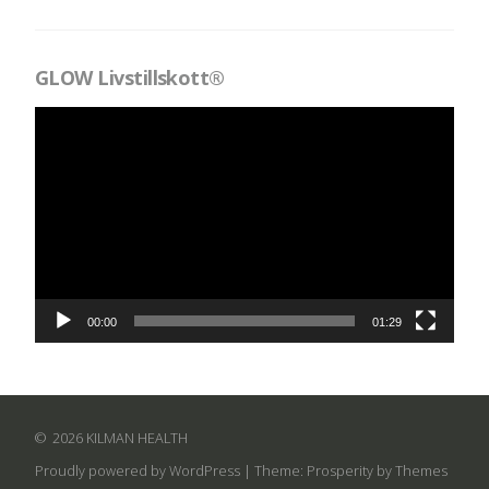
GLOW Livstillskott®
Videospelare
00:00
01:29
2026 KILMAN HEALTH
Proudly powered by WordPress
|
Theme: Prosperity by
Themes