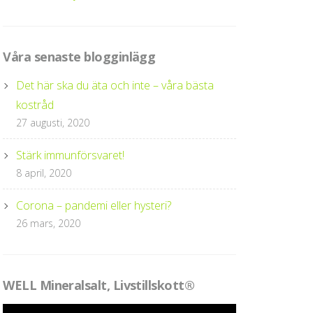
Våra senaste blogginlägg
Det här ska du äta och inte – våra bästa
kostråd
27 augusti, 2020
Stärk immunförsvaret!
8 april, 2020
Corona – pandemi eller hysteri?
26 mars, 2020
WELL Mineralsalt, Livstillskott®