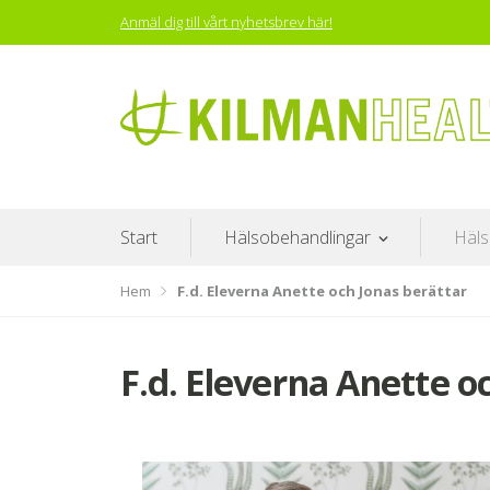
Anmäl dig till vårt nyhetsbrev här!
KILMAN HEALTH
Start
Hälsobehandlingar
Häls
Hem
F.d. Eleverna Anette och Jonas berättar
F.d. Eleverna Anette o