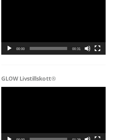
Videospelare
00:00
00:31
GLOW Livstillskott®
Videospelare
00:00
01:29