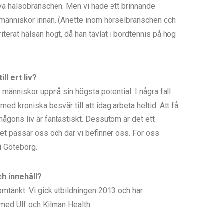
iva hälsobranschen. Men vi hade ett brinnande
människor innan. (Anette inom hörselbranschen och
terat hälsan högt, då han tävlat i bordtennis på hög
ll ert liv?
pa människor uppnå sin högsta potential. I några fall
med kroniska besvär till att idag arbeta heltid. Att få
 någons liv är fantastiskt. Dessutom är det ett
 det passar oss och där vi befinner oss. För oss
 i Göteborg.
ch innehåll?
tänkt. Vi gick utbildningen 2013 och har
t med Ulf och Kilman Health.