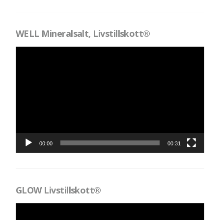
WELL Mineralsalt, Livstillskott®
Videospelare
00:00
00:31
GLOW Livstillskott®
Videospelare