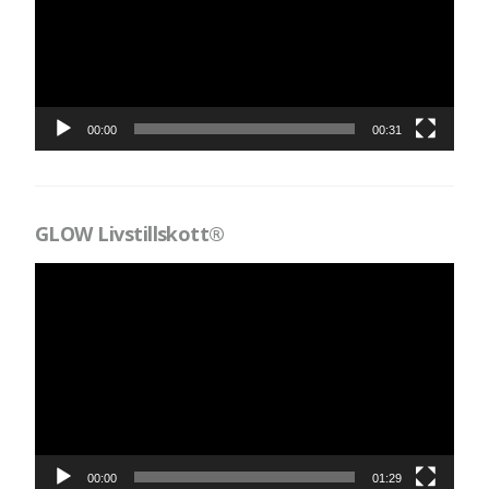
00:00
00:31
GLOW Livstillskott®
Videospelare
00:00
01:29