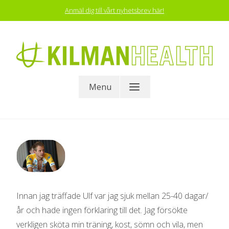
Skip
Anmäl dig till vårt nyhetsbrev här!
to
content
KILMAN HEALTH
Menu
Innan jag träffade Ulf var jag sjuk mellan 25-40 dagar/
år och hade ingen förklaring till det. Jag försökte
verkligen sköta min träning, kost, sömn och vila, men