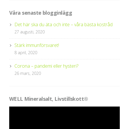
Våra senaste blogginlägg
Det här ska du äta och inte – våra bästa kostråd
27 augusti, 2020
Stärk immunförsvaret!
8 april, 2020
Corona – pandemi eller hysteri?
26 mars, 2020
WELL Mineralsalt, Livstillskott®
Videospelare